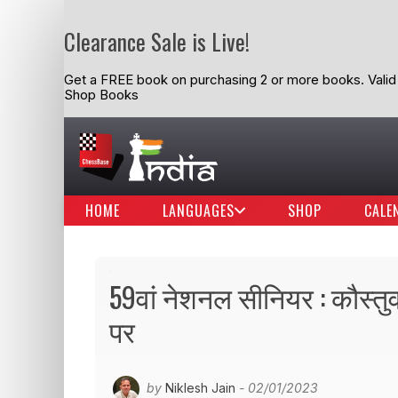
Clearance Sale is Live!
Get a FREE book on purchasing 2 or more books. Valid t
Shop Books
HOME
LANGUAGES
SHOP
CALE
59वां नेशनल सीनियर : कौस्त
पर
by
Niklesh Jain
- 02/01/2023