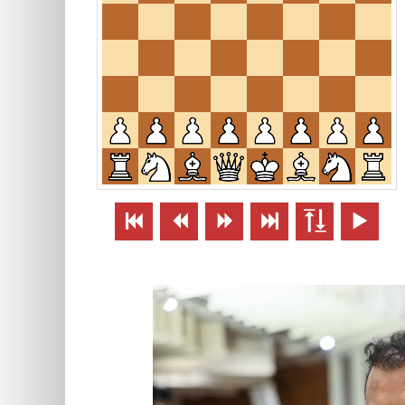





