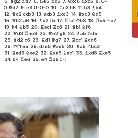
5.
♗
g2
♗
d7
6.
♘
e5
♗
c6
7.
♘
xc6
♘
xc6
8.
O-
O
♕
d7
9.
e3
O-O-O
10.
♘
c3
h5
11.
b3
♗
b4
12.
♕
c2
cxb3
13.
axb3
♗
xc3
14.
♕
xc3
♘
d5
15.
♕
b2
a6
16.
♗
d2
f5
17.
♖
fc1
♔
b8
18.
♖
c5
♘
a7
19.
h4
♘
b5
20.
♖
ac1
♖
c8
21.
♕
b1
♘
f6
22.
♕
d3
♖
he8
23.
♕
e2
g6
24.
♗
a5
♘
d5
25.
♗
d2
c6
26.
♖
d1
♕
g7
27.
♖
cc1
♖
cd8
28.
♔
f1
e5
29.
dxe5
♕
xe5
30.
♗
a5
♘
bc3
31.
♖
xd5
♘
xe2
32.
♖
xe5
♘
xc1
33.
♗
xd8
♖
xe5
34.
b4
♖
e6
35.
e4
♖
d6
0-1