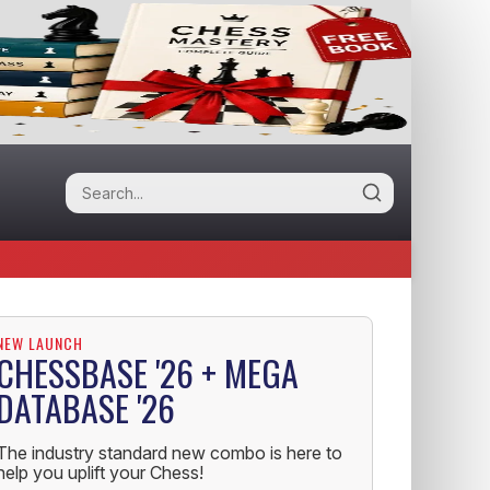
NEW LAUNCH
CHESSBASE '26 + MEGA
DATABASE '26
The industry standard new combo is here to
help you uplift your Chess!