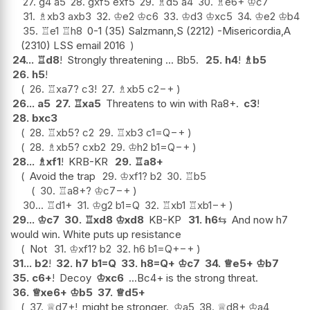
27.
g4
a5
28.
gxf5
exf5
29.
♗
d5
a4
30.
♗
e6+
♔
c7
31.
♗
xb3
axb3
32.
♔
e2
♔
c6
33.
♔
d3
♔
xc5
34.
♔
e2
♔
b4
35.
♖
e1
♖
h8
0-1 (35) Salzmann,S (2212) -Misericordia,A
(2310) LSS email 2016
24...
♖
d8
!
Strongly threatening ... Bb5.
25.
h4
!
♗
b5
26.
h5
!
26.
♖
xa7
?
c3
!
27.
♗
xb5
c2
−+
26...
a5
27.
♖
xa5
Threatens to win with Ra8+.
c3
!
28.
bxc3
28.
♖
xb5
?
c2
29.
♖
xb3
c1=Q
−+
28.
♗
xb5
?
cxb2
29.
♔
h2
b1=Q
−+
28...
♗
xf1
!
KRB-KR
29.
♖
a8+
Avoid the trap
29.
♔
xf1
?
b2
30.
♖
b5
30.
♖
a8+
?
♔
c7
−+
30...
♖
d1+
31.
♔
g2
b1=Q
32.
♖
xb1
♖
xb1
−+
29...
♔
c7
30.
♖
xd8
♔
xd8
KB-KP
31.
h6
⇆
And now h7
would win. White puts up resistance
Not
31.
♔
xf1
?
b2
32.
h6
b1=Q+
−+
31...
b2
!
32.
h7
b1=Q
33.
h8=Q+
♔
c7
34.
♕
e5+
♔
b7
35.
c6+
!
Decoy
♔
xc6
...Bc4+ is the strong threat.
36.
♕
xe6+
♔
b5
37.
♕
d5+
37.
♕
d7+
!
might be stronger.
♔
a5
38.
♕
d8+
♔
a4