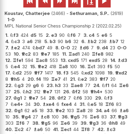






Koustav, Chatterjee
2466
-
Sethuraman, S.P..
2619
1-0
MPL National Senior Chess Championship 2
2022.02.25
1.
♘
f3
424
d5
15
2.
e3
90
♘
f6
7
3.
c4
5
e6
5
4.
♘
c3
3
a6
218
5.
b3
90
b6
32
6.
♗
b2
238
♗
b7
12
7.
♗
e2
474
♘
bd7
49
8.
O-O
22
♗
d6
7
9.
d4
23
O-O
53
10.
♕
c2
83
♕
e7
185
11.
♖
ad1
240
♖
fe8
982
12.
♖
fe1
594
♖
ac8
553
13.
cxd5
171
exd5
28
14.
♗
d3
5
♘
e4
32
15.
♕
e2
418
♖
a8
100
16.
♖
c1
393
f5
50
17.
♘
d2
259
♕
f7
1417
18.
f3
545
♘
xd2
1098
19.
♕
xd2
8
♕
h5
4
20.
f4
119
♖
e7
41
21.
♘
e2
383
♕
f7
20
22.
♘
g3
29
g6
6
23.
h3
33
♖
ae8
77
24.
♘
f1
64
♖
e6
37
25.
♘
h2
312
♕
e7
131
26.
♔
f2
58
♕
h4+
530
27.
♔
g1
2
♕
e7
54
28.
♔
f2
7
♘
f6
330
29.
♘
f3
7
♘
e4+
34
30.
♗
xe4
6
fxe4
4
31.
♘
e5
18
♖
f6
83
32.
♔
g1
62
a5
18
33.
♕
e2
103
♖
a8
28
34.
a4
66
♗
a6
10
35.
♕
g4
27
♗
c8
100
36.
♕
g5
76
♖
e6
83
37.
♕
g3
303
♖
f6
7
38.
♕
g5
96
♖
e6
39
39.
♕
g3
36
♔
h8
49
40.
♖
c2
47
♗
a6
50
41.
♖
ec1
44
♖
f8
7
42.
♗
c3