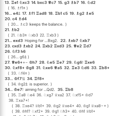
13.
♖
e1
♘
xc3
14.
bxc3
♕
c7
15.
g3
♗
b7
16.
♘
d2
16.
♗
f1
±
16...
e4
⩲
17.
♗
f1
♖
ad8
18.
♖
b1
c5
19.
♗
g2
♗
e5
20.
c4
♗
d4
20...
♗
c3
keeps the balance.
21.
♗
b2
21.
♘
b3
±
♘
xb3
22.
♖
xb3
21...
exd3
Hoping for ...Bxg2.
22.
♗
xb7
♘
xb7
23.
cxd3
♗
xb2
24.
♖
xb2
♖
xd3
25.
♕
e2
♖
d7
26.
♘
f3
h6
26...
g6
⩲
27.
♕
e6+
+−
♔
h7
28.
♘
e5
♖
e7
29.
♘
g6
!
♖
xe6
30.
♘
xf8+
♔
g8
31.
♘
xe6
♕
a5
32.
♖
e3
♘
d6
33.
♖
b8+
33.
♘
f4
±
33...
♔
f7
!
⩲
34.
♖
f8+
34.
♔
g2
⩲
is superior.
34...
♔
e7
!
aiming for ...Qd2.
35.
♖
b8
35.
♖
a8
♘
e4
36.
♘
xg7
♕
xa2
37.
♘
xf5+
♔
d7
38.
♖
xa7+
!
38.
♖
xe4
?
♕
b1+
39.
♔
g2
♕
xe4+
40.
♔
g1
♕
xa8
−+
38.
♔
h1
?
♘
xf2+
39.
♔
g1
♘
h3+
40.
♔
h1
♕
b1+