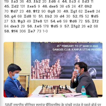
119
♗
a3
36
43.
♗
b2
20
♗
d6
4
44.
♗
c3
4
♗
d3
11
45.
♖
d2
131
♗
xe5
9
46.
dxe5
38
c5
24
47.
♔
h2
70
♕
d7
23
48.
♕
f2
90
♔
g8
30
49.
♖
g1
62
♖
ee8
24
50.
g4
68
♖
d8
10
51.
♗
b2
39
d4
30
52.
f5
52
♕
d5
27
53.
♕
g3
49
♖
fe8
121
54.
e6
59
♕
d6
72
55.
♖
f2
84
dxe3
29
56.
♗
e5
178
♕
d5
9
57.
♖
fg2
26
e2
68
58.
♕
f4
306
♖
e7
73
1-0
58वीं राष्ट्रीय सीनियर शतरंज चैंपियनशिप के पांचवें राउंड मे पहले बोर्ड पर