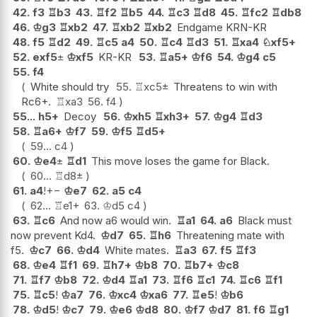
42.
f3
♖
b3
43.
♖
f2
♖
b5
44.
♖
c3
♖
d8
45.
♖
fc2
♖
db8
46.
♔
g3
♖
xb2
47.
♖
xb2
♖
xb2
Endgame KRN-KR
48.
f5
♖
d2
49.
♖
c5
a4
50.
♖
c4
♖
d3
51.
♖
xa4
♘
xf5+
52.
exf5
±
♔
xf5
KR-KR
53.
♖
a5+
♔
f6
54.
♔
g4
c5
55.
f4
White should try
55.
♖
xc5
±
Threatens to win with
Rc6+.
♖
xa3
56.
f4
55...
h5+
Decoy
56.
♔
xh5
♖
xh3+
57.
♔
g4
♖
d3
58.
♖
a6+
♔
f7
59.
♔
f5
♖
d5+
59...
c4
60.
♔
e4
±
♖
d1
This move loses the game for Black.
60...
♖
d8
±
61.
a4
!
+−
♔
e7
62.
a5
c4
62...
♖
e1+
63.
♔
d5
c4
63.
♖
c6
And now a6 would win.
♖
a1
64.
a6
Black must
now prevent Kd4.
♔
d7
65.
♖
h6
Threatening mate with
f5.
♔
c7
66.
♔
d4
White mates.
♖
a3
67.
f5
♖
f3
68.
♔
e4
♖
f1
69.
♖
h7+
♔
b8
70.
♖
b7+
♔
c8
71.
♖
f7
♔
b8
72.
♔
d4
♖
a1
73.
♖
f6
♖
c1
74.
♖
c6
♖
f1
75.
♖
c5
!
♔
a7
76.
♔
xc4
♔
xa6
77.
♖
e5
!
♔
b6
78.
♔
d5
!
♔
c7
79.
♔
e6
♔
d8
80.
♔
f7
♔
d7
81.
f6
♖
g1