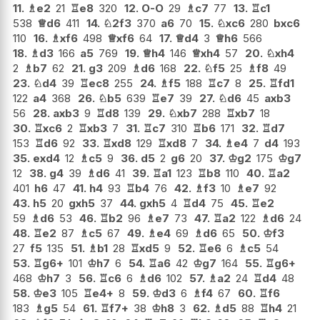
11.
♗
e2
21
♖
e8
320
12.
O-O
29
♗
c7
77
13.
♖
c1
538
♕
d6
411
14.
♘
2f3
370
a6
70
15.
♘
xc6
280
bxc6
110
16.
♗
xf6
498
♕
xf6
64
17.
♕
d4
3
♕
h6
566
18.
♗
d3
166
a5
769
19.
♕
h4
146
♕
xh4
57
20.
♘
xh4
2
♗
b7
62
21.
g3
209
♗
d6
168
22.
♘
f5
25
♗
f8
49
23.
♘
d4
39
♖
ec8
255
24.
♗
f5
188
♖
c7
8
25.
♖
fd1
122
a4
368
26.
♘
b5
639
♖
e7
39
27.
♘
d6
45
axb3
56
28.
axb3
9
♖
d8
139
29.
♘
xb7
288
♖
xb7
18
30.
♖
xc6
2
♖
xb3
7
31.
♖
c7
310
♖
b6
171
32.
♖
d7
153
♖
d6
92
33.
♖
xd8
129
♖
xd8
7
34.
♗
e4
7
d4
193
35.
exd4
12
♗
c5
9
36.
d5
2
g6
20
37.
♔
g2
175
♔
g7
12
38.
g4
39
♗
d6
41
39.
♖
a1
123
♖
b8
110
40.
♖
a2
401
h6
47
41.
h4
93
♖
b4
76
42.
♗
f3
10
♗
e7
92
43.
h5
20
gxh5
37
44.
gxh5
4
♖
d4
75
45.
♖
e2
59
♗
d6
53
46.
♖
b2
96
♗
e7
73
47.
♖
a2
122
♗
d6
24
48.
♖
e2
87
♗
c5
67
49.
♗
e4
69
♗
d6
65
50.
♔
f3
27
f5
135
51.
♗
b1
28
♖
xd5
9
52.
♖
e6
6
♗
c5
54
53.
♖
g6+
101
♔
h7
6
54.
♖
a6
42
♔
g7
164
55.
♖
g6+
468
♔
h7
3
56.
♖
c6
6
♗
d6
102
57.
♗
a2
24
♖
d4
48
58.
♔
e3
105
♖
e4+
8
59.
♔
d3
6
♗
f4
67
60.
♖
f6
183
♗
g5
54
61.
♖
f7+
38
♔
h8
3
62.
♗
d5
88
♖
h4
21