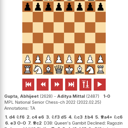






Gupta, Abhijeet
2628
-
Aditya Mittal
2487
1-0
MPL National Senior Chess-ch 2022
2022.02.25
TA
1.
d4
♘
f6
2.
c4
e6
3.
♘
f3
d5
4.
♘
c3
♗
b4
5.
♕
a4+
♘
c6
6.
e3
O-O
7.
♕
c2
D38: Queen's Gambit Declined: Ragozin