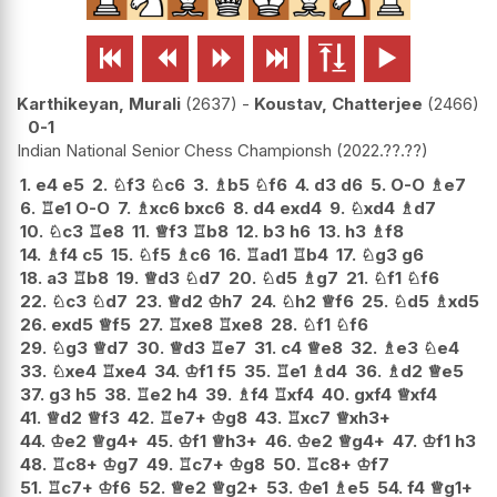






Karthikeyan, Murali
2637
-
Koustav, Chatterjee
2466
0-1
Indian National Senior Chess Championsh
2022.??.??
1.
e4
e5
2.
♘
f3
♘
c6
3.
♗
b5
♘
f6
4.
d3
d6
5.
O-O
♗
e7
6.
♖
e1
O-O
7.
♗
xc6
bxc6
8.
d4
exd4
9.
♘
xd4
♗
d7
10.
♘
c3
♖
e8
11.
♕
f3
♖
b8
12.
b3
h6
13.
h3
♗
f8
14.
♗
f4
c5
15.
♘
f5
♗
c6
16.
♖
ad1
♖
b4
17.
♘
g3
g6
18.
a3
♖
b8
19.
♕
d3
♘
d7
20.
♘
d5
♗
g7
21.
♘
f1
♘
f6
22.
♘
c3
♘
d7
23.
♕
d2
♔
h7
24.
♘
h2
♕
f6
25.
♘
d5
♗
xd5
26.
exd5
♕
f5
27.
♖
xe8
♖
xe8
28.
♘
f1
♘
f6
29.
♘
g3
♕
d7
30.
♕
d3
♖
e7
31.
c4
♕
e8
32.
♗
e3
♘
e4
33.
♘
xe4
♖
xe4
34.
♔
f1
f5
35.
♖
e1
♗
d4
36.
♗
d2
♕
e5
37.
g3
h5
38.
♖
e2
h4
39.
♗
f4
♖
xf4
40.
gxf4
♕
xf4
41.
♕
d2
♕
f3
42.
♖
e7+
♔
g8
43.
♖
xc7
♕
xh3+
44.
♔
e2
♕
g4+
45.
♔
f1
♕
h3+
46.
♔
e2
♕
g4+
47.
♔
f1
h3
48.
♖
c8+
♔
g7
49.
♖
c7+
♔
g8
50.
♖
c8+
♔
f7
51.
♖
c7+
♔
f6
52.
♕
e2
♕
g2+
53.
♔
e1
♗
e5
54.
f4
♕
g1+