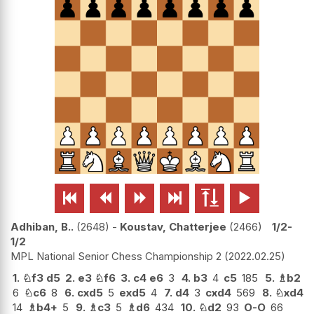






Adhiban, B..
2648
-
Koustav, Chatterjee
2466
1/2-
1/2
MPL National Senior Chess Championship 2
2022.02.25
1.
♘
f3
d5
2.
e3
♘
f6
3.
c4
e6
3
4.
b3
4
c5
185
5.
♗
b2
6
♘
c6
8
6.
cxd5
5
exd5
4
7.
d4
3
cxd4
569
8.
♘
xd4
14
♗
b4+
5
9.
♗
c3
5
♗
d6
434
10.
♘
d2
93
O-O
66