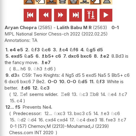






Aryan Chopra
2585
-
Lalith Babu M R
2563
0-1
MPL National Senior Chess-ch 2022
2022.02.25
TA
1.
e4
e5
2.
♘
f3
♘
c6
3.
♗
c4
♘
f6
4.
♘
g5
d5
5.
exd5
♘
a5
6.
♗
b5+
c6
7.
dxc6
bxc6
8.
♗
e2
8.Bd3 is
the fancy move.
♗
e7
8...
h6
9.
♘
h3
♗
d6
9.
d3
±
C59: Two Knights: 4 Ng5 d5 5 exd5 Na5 5 Bb5+ c6
6 dxc6 bxc6 7 Be2.
O-O
10.
O-O
♘
d5
11.
♘
f3
White is
better.
♗
d6
12.
♘
c3
12.
♖
e1
seems wilder.
♖
e8
13.
♘
c3
♖
b8
14.
♘
e4
♗
c7
15.
c4
12...
f5
Prevents Ne4.
Predecessor:
12...
♘
xc3
13.
bxc3
c5
14.
♗
e3
♘
c6
15.
♘
d2
♘
d4
16.
cxd4
cxd4
17.
♘
c4
dxe3
18.
fxe3
♗
c7
0-1 (57) Chernov,M (2213)-Mouhamad,J (2239)
Chess.com INT 2020