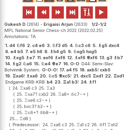






Gukesh D
2614
-
Erigaisi Arjun
2633
1/2-1/2
MPL National Senior Chess-ch 2022
2022.02.25
TA
1.
d4
♘
f6
2.
c4
e6
3.
♘
f3
d5
4.
♘
c3
c6
5.
♗
g5
dxc4
6.
e4
b5
7.
e5
h6
8.
♗
h4
g5
9.
♘
xg5
hxg5
10.
♗
xg5
♗
e7
11.
exf6
♗
xf6
12.
♗
xf6
♕
xf6
13.
g3
♗
b7
14.
♗
g2
♘
a6
15.
♘
e4
♕
e7
16.
O-O
D44: Semi-Slav:
Botvinnik System.
O-O-O
!
17.
a4
f5
18.
axb5
!
cxb5
19.
♖
xa6
!
♗
xa6
20.
♘
c5
♕
xc5
!
21.
dxc5
♖
xd1
22.
♖
xd1
Endgame KRB-KRB
b4
23.
♖
a1
b3
!
24.
♗
f1
24.
♖
xa6
c3
25.
♖
a3
25.
♖
xa7
?
cxb2
26.
♖
a8+
♔
c7
−+
25.
♖
xe6
c2
−+
25.
bxc3
?
b2
−+
25.
♖
c6+
?
♔
b8
−+
25...
♖
d8
Predecessor:
24.
♖
xa6
c3
25.
♖
a1
c2
26.
♔
f1
♖
xh2