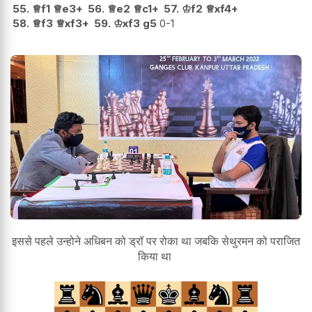
55.
♕
f1
♕
e3+
56.
♕
e2
♕
c1+
57.
♔
f2
♕
xf4+
58.
♕
f3
♕
xf3+
59.
♔
xf3
g5
0-1
इससे पहले उन्होने अधिबन को ड्रॉ पर रोका था जबकि सेथुरमन को पराजित
किया था