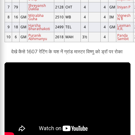
Shreyansh
7
79
2128
CHT
4
4
GM
Iniyan P
Daklia
Mitrabha
Vignesh
8
16
GM
2510
WB
4
4
IM
Guha
N R
Harsha
Laxman
9
18
GM
2499
TEL
4
4
GM
Bharathakoti
R.R.
Puranik
Panda
10
6
GM
2618
MAH
3½
4
Abhimanyu
Sambit
देखे कैसे 1607 रेटिंग के यश नें ग्रांड मास्टर विष्णु को ड्रॉ पर रोका