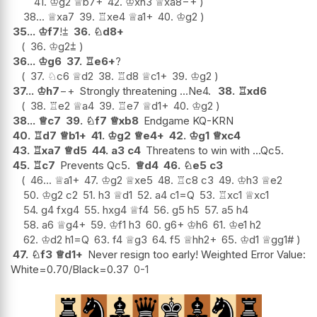
41.
♔
g2
♕
b7+
42.
♔
xh3
♕
xa8
−+
38...
♕
xa7
39.
♖
xe4
♕
a1+
40.
♔
g2
35...
♔
f7
!
⩲
36.
♘
d8+
36.
♔
g2
⩲
36...
♔
g6
37.
♖
e6+
?
37.
♘
c6
♕
d2
38.
♖
d8
♕
c1+
39.
♔
g2
37...
♔
h7
−+
Strongly threatening ...Ne4.
38.
♖
xd6
38.
♖
e2
♕
a4
39.
♖
e7
♕
d1+
40.
♔
g2
38...
♕
c7
39.
♘
f7
♕
xb8
Endgame KQ-KRN
40.
♖
d7
♕
b1+
41.
♔
g2
♕
e4+
42.
♔
g1
♕
xc4
43.
♖
xa7
♕
d5
44.
a3
c4
Threatens to win with ...Qc5.
45.
♖
c7
Prevents Qc5.
♕
d4
46.
♘
e5
c3
46...
♕
a1+
47.
♔
g2
♕
xe5
48.
♖
c8
c3
49.
♔
h3
♕
e2
50.
♔
g2
c2
51.
h3
♕
d1
52.
a4
c1=Q
53.
♖
xc1
♕
xc1
54.
g4
fxg4
55.
hxg4
♕
f4
56.
g5
h5
57.
a5
h4
58.
a6
♕
g4+
59.
♔
f1
h3
60.
g6+
♔
h6
61.
♔
e1
h2
62.
♔
d2
h1=Q
63.
f4
♕
g3
64.
f5
♕
hh2+
65.
♔
d1
♕
gg1#
47.
♘
f3
♕
d1+
Never resign too early! Weighted Error Value:
White=0.70/Black=0.37
0-1