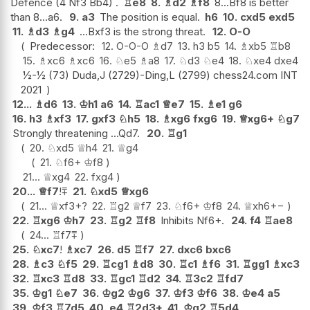
Defence (4 Nf3 Bb4) .
♖
e8
8.
♗
d2
♗
f8
8...Bf8 is better
than 8...a6.
9.
a3
The position is equal.
h6
10.
cxd5
exd5
11.
♗
d3
♗
g4
...Bxf3 is the strong threat.
12.
O-O
Predecessor:
12.
O-O-O
♗
d7
13.
h3
b5
14.
♗
xb5
♖
b8
15.
♗
xc6
♗
xc6
16.
♘
e5
♗
a8
17.
♘
d3
♘
e4
18.
♘
xe4
dxe4
½-½ (73) Duda,J (2729)-Ding,L (2799) chess24.com INT
2021
12...
♗
d6
13.
♔
h1
a6
14.
♖
ac1
♕
e7
15.
♗
e1
g6
16.
h3
♗
xf3
17.
gxf3
♘
h5
18.
♗
xg6
fxg6
19.
♕
xg6+
♘
g7
Strongly threatening ...Qd7.
20.
♖
g1
20.
♘
xd5
♕
h4
21.
♕
g4
21.
♘
f6+
♔
f8
21...
♕
xg4
22.
fxg4
20...
♕
f7
!
⩱
21.
♘
xd5
♕
xg6
21...
♕
xf3+
?
22.
♖
g2
♕
f7
23.
♘
f6+
♔
f8
24.
♕
xh6
+−
22.
♖
xg6
♔
h7
23.
♖
g2
♖
f8
Inhibits Nf6+.
24.
f4
♖
ae8
24...
♖
f7
⩱
25.
♘
xc7
!
♗
xc7
26.
d5
♖
f7
27.
dxc6
bxc6
28.
♗
c3
♘
f5
29.
♖
cg1
♗
d8
30.
♖
c1
♗
f6
31.
♖
gg1
♗
xc3
32.
♖
xc3
♖
d8
33.
♖
gc1
♖
d2
34.
♖
3c2
♖
fd7
35.
♔
g1
♘
e7
36.
♔
g2
♔
g6
37.
♔
f3
♔
f6
38.
♔
e4
a5
39.
♔
f3
♖
7d5
40.
e4
♖
2d3+
41.
♔
g2
♖
5d4