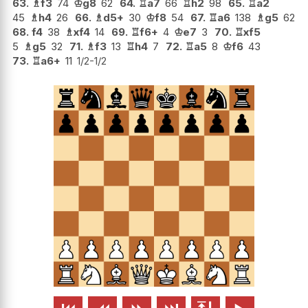
63.
♗
f3
74
♔
g8
62
64.
♖
a7
66
♖
h2
98
65.
♖
a2
45
♗
h4
26
66.
♗
d5+
30
♔
f8
54
67.
♖
a6
138
♗
g5
62
68.
f4
38
♗
xf4
14
69.
♖
f6+
4
♔
e7
3
70.
♖
xf5
5
♗
g5
32
71.
♗
f3
13
♖
h4
7
72.
♖
a5
8
♔
f6
43
73.
♖
a6+
11
1/2-1/2