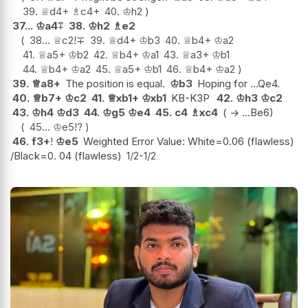
39.
♕
d4+
♗
c4+
40.
♔
h2
37...
♔
a4
⩱
38.
♔
h2
♗
e2
38...
♕
c2
!
∓
39.
♕
d4+
♔
b3
40.
♕
b4+
♔
a2
41.
♕
a5+
♔
b2
42.
♕
b4+
♔
a1
43.
♕
a3+
♔
b1
44.
♕
b4+
♔
a2
45.
♕
a5+
♔
b1
46.
♕
b4+
♔
a2
39.
♕
a8+
The position is equal.
♔
b3
Hoping for ...Qe4.
40.
♕
b7+
♔
c2
41.
♕
xb1+
♔
xb1
KB-K3P
42.
♔
h3
♔
c2
43.
♔
h4
♔
d3
44.
♔
g5
♔
e4
45.
c4
♗
xc4
( -> ...Be6)
45...
♔
e5
!?
46.
f3+
!
♔
e5
Weighted Error Value: White=0.06 (flawless)
/Black=0. 04 (flawless)
1/2-1/2