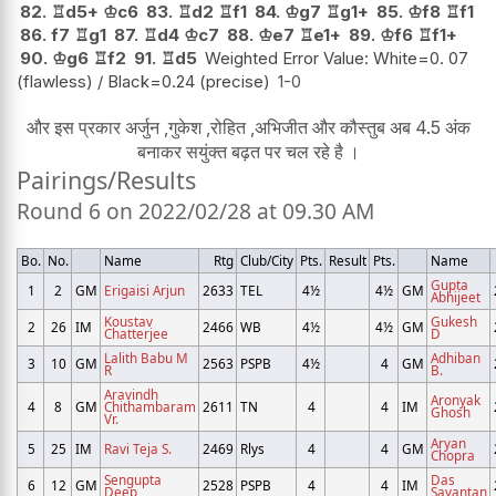
82.
♖
d5+
♔
c6
83.
♖
d2
♖
f1
84.
♔
g7
♖
g1+
85.
♔
f8
♖
f1
86.
f7
♖
g1
87.
♖
d4
♔
c7
88.
♔
e7
♖
e1+
89.
♔
f6
♖
f1+
90.
♔
g6
♖
f2
91.
♖
d5
Weighted Error Value: White=0. 07
(flawless) / Black=0.24 (precise)
1-0
और इस प्रकार अर्जुन ,गुकेश ,रोहित ,अभिजीत और कौस्तुब अब 4.5 अंक
बनाकर सयुंक्त बढ़त पर चल रहे है ।
Pairings/Results
Round 6 on 2022/02/28 at 09.30 AM
Bo.
No.
Name
Rtg
Club/City
Pts.
Result
Pts.
Name
Gupta
1
2
GM
Erigaisi Arjun
2633
TEL
4½
4½
GM
Abhijeet
Koustav
Gukesh
2
26
IM
2466
WB
4½
4½
GM
Chatterjee
D
Lalith Babu M
Adhiban
3
10
GM
2563
PSPB
4½
4
GM
R
B.
Aravindh
Aronyak
4
8
GM
Chithambaram
2611
TN
4
4
IM
Ghosh
Vr.
Aryan
5
25
IM
Ravi Teja S.
2469
Rlys
4
4
GM
Chopra
Sengupta
Das
6
12
GM
2528
PSPB
4
4
IM
Deep
Sayantan